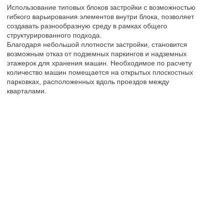
Вернуться в
Портфолио
Санкт-Петербург, набережная реки Карповки, дом 7,
литер А
ООО «Проектная культура»
ИНН 7813432458
+7(812)703-00-22
info@egi.spb.ru
© Проектная культура, 2025
Разработка сайта