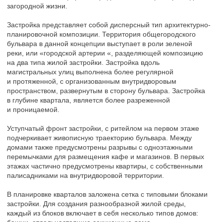
Для каждого типа дома предусмотрены несколько
вариантов фасадов.
Структура фасадов выполнена трехчастной: верх
(аттиковый этаж с террасами), середина (типовые этажи
с попарно объединенными окнами по вертикали), низ
(первый этаж с увеличенной площадью остекления,
в котором располагаются встроенные помещения).
Несмотря на подчеркнуто современную стилистику,
трехчастная структура фасадов, использование в отделке
клинкерного кирпича и штукатурки, средняя этажность,
с варьированием по высоте от пяти до десяти этажей,
создает в новом городе масштаб, соразмерный человеку
и отсылает нас к исторической традиции застройки Санкт-
Петербурга.
Использование типовых блоков застройки с возможностью
гибкого варьирования элементов внутри блока, позволяет
создавать разнообразную среду в рамках общего
структурированного подхода.
Благодаря небольшой плотности застройки, становится
возможным отказ от подземных паркингов и надземных
этажерок для хранения машин. Необходимое по расчету
количество машин помещается на открытых плоскостных
парковках, расположенных вдоль проездов между
кварталами.