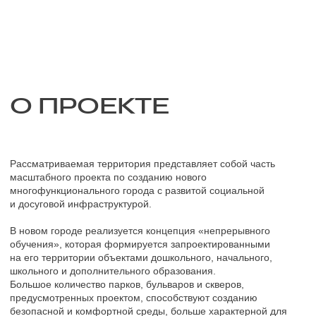
на его территории объектами дошкольного, начального,
школьного и дополнительного образования.
Большое количество парков, бульваров и скверов,
предусмотренных проектом, способствуют созданию
безопасной и комфортной среды, больше характерной для
загородной жизни.
Застройка представляет собой дисперсный тип архитектурно-
планировочной композиции. Территория общегородского
бульвара в данной концепции выступает в роли зеленой
реки, или «городской артерии «, разделяющей композицию
на два типа жилой застройки. Застройка вдоль
магистральных улиц выполнена более регулярной
и протяженной, с организованным внутридворовым
пространством, развернутым в сторону бульвара. Застройка
в глубине квартала, является более разреженной
и проницаемой.
Уступчатый фронт застройки, с ритейлом на первом этаже
подчеркивает живописную траекторию бульвара. Между
домами также предусмотрены разрывы с одноэтажными
перемычками для размещения кафе и магазинов. В первых
этажах частично предусмотрены квартиры, с собственными
палисадниками на внутридворовой территории.
В планировке кварталов заложена сетка с типовыми блоками
застройки. Для создания разнообразной жилой среды,
каждый из блоков включает в себя несколько типов домов:
башни, отдельностоящие секционные дома,
комбинированные секционные дома.