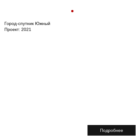
Подробнее
О ПРОЕКТЕ
Рассматриваемая территория представляет собой часть
масштабного проекта по созданию нового
многофункционального города с развитой социальной
и досуговой инфраструктурой.
В новом городе реализуется концепция «непрерывного
обучения», которая формируется запроектированными