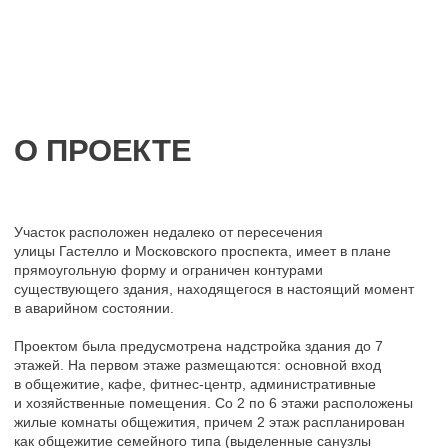
этажей. На первом этаже размещаются: основной вход
в общежитие, кафе, фитнес-центр, административные
и хозяйственные помещения. Со 2 по 6 этажи расположены
жилые комнаты общежития, причем 2 этаж распланирован
как общежитие семейного типа (выделенные санузлы
и кухни-ниши в каждой комнате). На 7 этаже размещается
инновационный центр. Главный вход в здание находится
по оси фасада с ул. Гастелло, дополнительные входы
размещены по осям боковых ризалитов. Вертикальные
коммуникации внутри здания обеспечивают 3 лестничные
клетки.
Архитектура и цветовое решение фасадов приняты в увязке
с окружающей застройкой «сталинского» периода.
Применены мотивы и детали классической архитектуры:
ордерное членение фасадов, пилястры, карнизные тяги, руст,
декоративные элементы и пр.