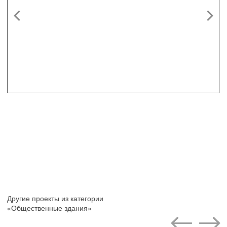
Вернуться в
Портфолио
Санкт-Петербург, набережная реки Карповки, дом 7,
литер А
ООО «Проектная культура»
ИНН 7813432458
+7(812)703-00-22
info@egi.spb.ru
© Проектная культура, 2025
Разработка сайта