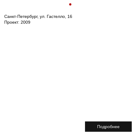
Подробнее
О ПРОЕКТЕ
Участок расположен недалеко от пересечения
улицы Гастелло и Московского проспекта, имеет в плане
прямоугольную форму и ограничен контурами
существующего здания, находящегося в настоящий момент
в аварийном состоянии.
Проектом была предусмотрена надстройка здания до 7