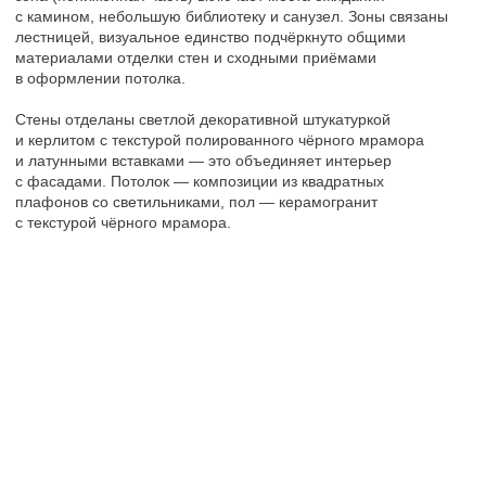
Парадные вторых этажей — открытые одноуровневые
пространства. Отделка стен (светлая штукатурка, керлит под
чёрный мрамор, латунные панели) и материалы
перекликаются с центральным вестибюлем. Зона лифта
акцентирована порталом из керлита с латунными вставками.
Потолок — квадратные плафоны со светильниками, пол —
керамогранит под чёрный мрамор. Зоны ожидания
расположены у лифтов, радиаторы скрыты в подшивных
пространствах. Единые текстуры и детали связывают эстетику
парадных с вестибюлем.
Подробнее об архитектуре жилого комплекса
Подробнее о благоустройстве комплекса
Другие проекты из категории
«Интерьеры»