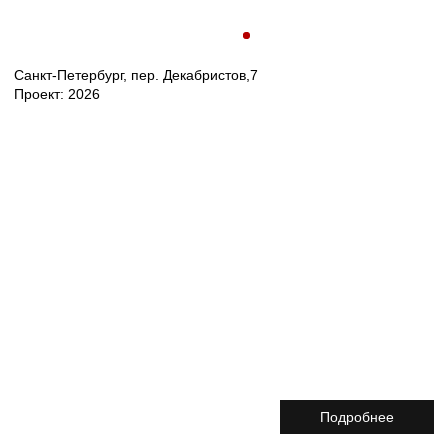
Подробнее
О ПРОЕКТЕ
Интерьеры мест общего пользования должны стать ярким
пространством, созвучным современной архитектуре
комплекса и отсылающим к индустриально-декоративному
богатству 1920−1930 х годов. В основе архитектурно-
художественного решения — синтез декоративной классики
и строгой геометричности. Единый художественный язык
фасадов, интерьеров и благоустройства придаст комплексу